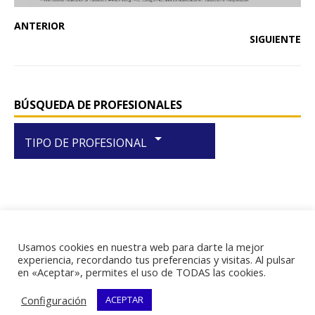
ANTERIOR
SIGUIENTE
BÚSQUEDA DE PROFESIONALES
arrow_drop_down
TIPO DE PROFESIONAL
Usamos cookies en nuestra web para darte la mejor
RIF J-29438867-1
experiencia, recordando tus preferencias y visitas. Al pulsar
en «Aceptar», permites el uso de TODAS las cookies.
Configuración
ACEPTAR