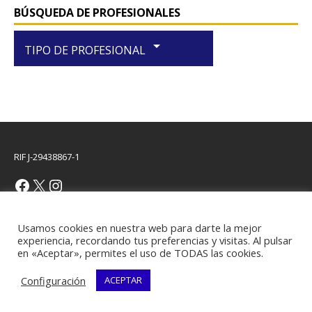
BÚSQUEDA DE PROFESIONALES
arrow_drop_down
TIPO DE PROFESIONAL
RIF J-29438867-1
Copyright © 2026 | Plantilla WordPress por
MH Themes
Usamos cookies en nuestra web para darte la mejor
experiencia, recordando tus preferencias y visitas. Al pulsar
en «Aceptar», permites el uso de TODAS las cookies.
Configuración
ACEPTAR