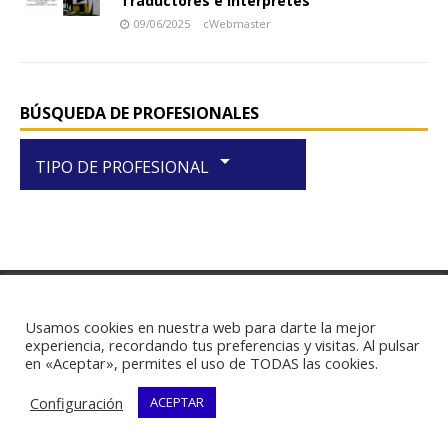
Traductores e Intérpretes
09/06/2025
cWebmaster
BÚSQUEDA DE PROFESIONALES
arrow_drop_down
TIPO DE PROFESIONAL
RIF J-29438867-1
Usamos cookies en nuestra web para darte la mejor
experiencia, recordando tus preferencias y visitas. Al pulsar
en «Aceptar», permites el uso de TODAS las cookies.
Configuración
ACEPTAR
Copyright © 2026 | Plantilla WordPress por
MH Themes