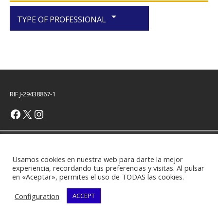
arrow_drop_down
TYPE OF PROFESSIONAL
RIF J-29438867-1
Copyright © 2026 | WordPress Theme by
MH Themes
Usamos cookies en nuestra web para darte la mejor
experiencia, recordando tus preferencias y visitas. Al pulsar
en «Aceptar», permites el uso de TODAS las cookies.
Configuration
ACCEPT