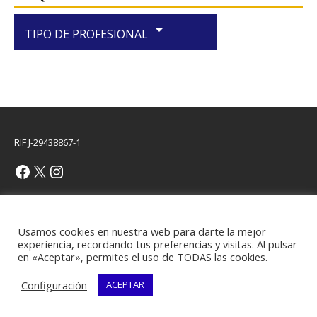
arrow_drop_down
TIPO DE PROFESIONAL
RIF J-29438867-1
Copyright © 2026 | Plantilla WordPress por
MH Themes
Usamos cookies en nuestra web para darte la mejor
experiencia, recordando tus preferencias y visitas. Al pulsar
en «Aceptar», permites el uso de TODAS las cookies.
Configuración
ACEPTAR