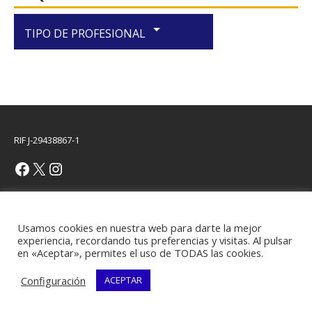
arrow_drop_down
TIPO DE PROFESIONAL
RIF J-29438867-1
Copyright © 2026 | Plantilla WordPress por
MH Themes
Usamos cookies en nuestra web para darte la mejor
experiencia, recordando tus preferencias y visitas. Al pulsar
en «Aceptar», permites el uso de TODAS las cookies.
Configuración
ACEPTAR