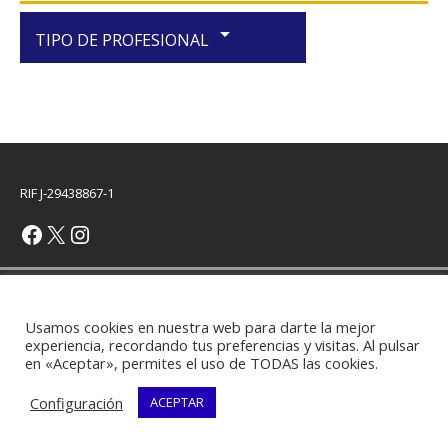
arrow_drop_down
TIPO DE PROFESIONAL
RIF J-29438867-1
Copyright © 2026 | Plantilla WordPress por
MH Themes
Usamos cookies en nuestra web para darte la mejor
experiencia, recordando tus preferencias y visitas. Al pulsar
en «Aceptar», permites el uso de TODAS las cookies.
Configuración
ACEPTAR