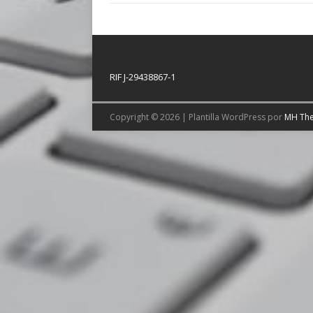
RIF J-29438867-1
Copyright © 2026 | Plantilla WordPress por
MH Th