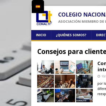
COLEGIO NACION
ASOCIACIÓN MIEMBRO DE 
INICIO
¿QUIÉNES SOMOS?
DIRE
Consejos para client
Con
int
10/
por I
difer
reexp