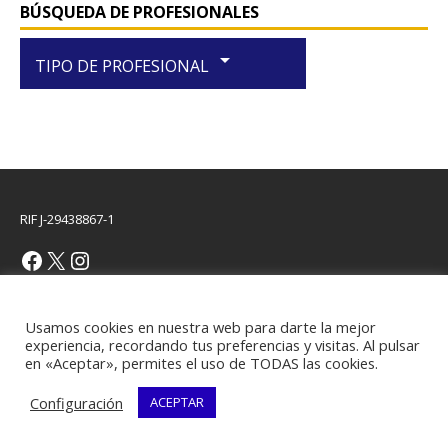
BÚSQUEDA DE PROFESIONALES
arrow_drop_down
TIPO DE PROFESIONAL
RIF J-29438867-1
Copyright © 2026 | Plantilla WordPress por
MH Themes
Usamos cookies en nuestra web para darte la mejor
experiencia, recordando tus preferencias y visitas. Al pulsar
en «Aceptar», permites el uso de TODAS las cookies.
Configuración
ACEPTAR