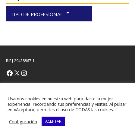
arrow_drop_down
TIPO DE PROFESIONAL
RIF J-29438867-1
Copyright © 2026 | Plantilla WordPress por
MH Themes
Usamos cookies en nuestra web para darte la mejor
experiencia, recordando tus preferencias y visitas. Al pulsar
en «Aceptar», permites el uso de TODAS las cookies.
Configuración
ACEPTAR