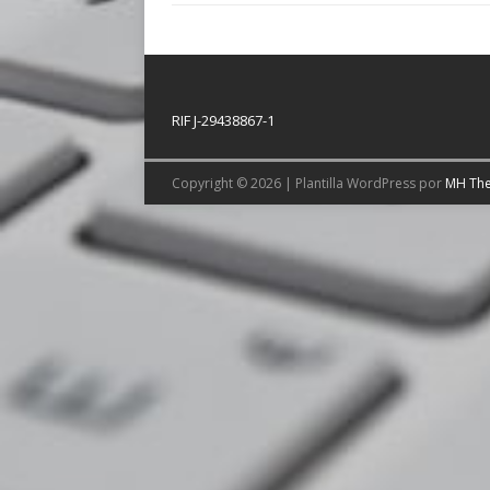
RIF J-29438867-1
Copyright © 2026 | Plantilla WordPress por
MH Th