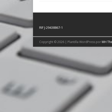
RIF J-29438867-1
Copyright © 2026 | Plantilla WordPress por
MH Th