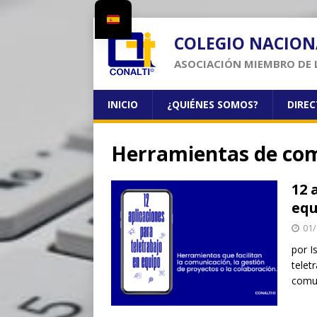
COLEGIO NACION
ASOCIACIÓN MIEMBRO DE 
INICIO
¿QUIÉNES SOMOS?
DIRE
Herramientas de co
12 
equ
01/
por I
telet
comun