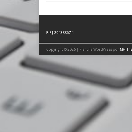
RIF J-29438867-1
Copyright © 2026 | Plantilla WordPress por
MH Th