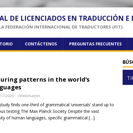
AL DE LICENCIADOS EN TRADUCCIÓN E
LA FEDERACIÓN INTERNACIONAL DE TRADUCTORES (FIT)
CTORIO
CONTÁCTENOS
PREGUNTAS FRECUENTES
BÚS
TI
uring patterns in the world’s
guages
17/2026
cWebmaster
tudy finds one-third of grammatical ‘universals’ stand up to
ous testing The Max Planck Society Despite the vast
sity of human languages, specific grammatical
[…]