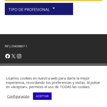
arrow_drop_down
TIPO DE PROFESIONAL
RIF J-29438867-1
Copyright © 2026 | Plantilla WordPress por
MH Themes
Usamos cookies en nuestra web para darte la mejor
experiencia, recordando tus preferencias y visitas. Al pulsar
en «Aceptar», permites el uso de TODAS las cookies.
Configuración
ACEPTAR