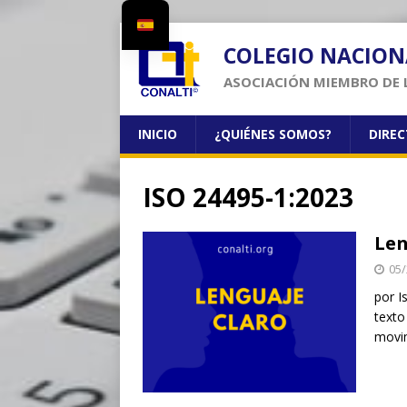
COLEGIO NACION
ASOCIACIÓN MIEMBRO DE 
INICIO
¿QUIÉNES SOMOS?
DIRE
ISO 24495-1:2023
Len
05/
por I
texto
movim