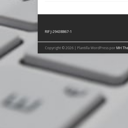
RIF J-29438867-1
Copyright © 2026 | Plantilla WordPress por
MH Th