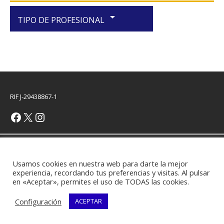
arrow_drop_down
TIPO DE PROFESIONAL
RIF J-29438867-1
Copyright © 2026 | Plantilla WordPress por
MH Themes
Usamos cookies en nuestra web para darte la mejor
experiencia, recordando tus preferencias y visitas. Al pulsar
en «Aceptar», permites el uso de TODAS las cookies.
Configuración
ACEPTAR