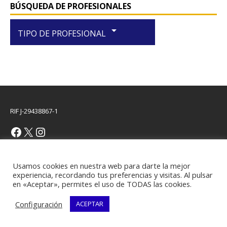
BÚSQUEDA DE PROFESIONALES
arrow_drop_down
TIPO DE PROFESIONAL
RIF J-29438867-1
Copyright © 2026 | Plantilla WordPress por
MH Themes
Usamos cookies en nuestra web para darte la mejor
experiencia, recordando tus preferencias y visitas. Al pulsar
en «Aceptar», permites el uso de TODAS las cookies.
Configuración
ACEPTAR