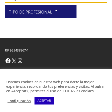
arrow_drop_down
TIPO DE PROFESIONAL
RIF J-29438867-1
Copyright © 2026 | Plantilla WordPress por
MH Themes
Usamos cookies en nuestra web para darte la mejor
experiencia, recordando tus preferencias y visitas. Al pulsar
en «Aceptar», permites el uso de TODAS las cookies.
Configuración
ACEPTAR