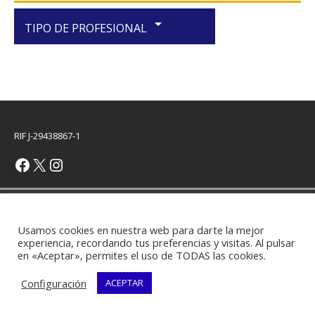
arrow_drop_down
TIPO DE PROFESIONAL
RIF J-29438867-1
Copyright © 2026 | Plantilla WordPress por
MH Themes
Usamos cookies en nuestra web para darte la mejor
experiencia, recordando tus preferencias y visitas. Al pulsar
en «Aceptar», permites el uso de TODAS las cookies.
Configuración
ACEPTAR