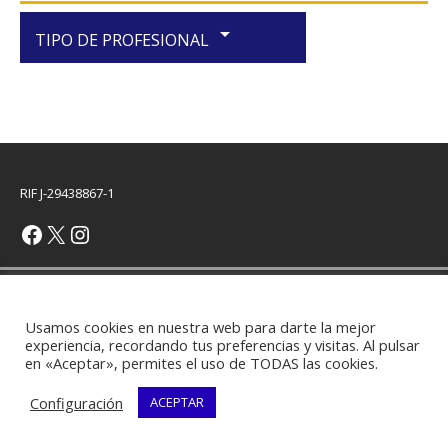
arrow_drop_down
TIPO DE PROFESIONAL
RIF J-29438867-1
Copyright © 2026 | Plantilla WordPress por
MH Themes
Usamos cookies en nuestra web para darte la mejor
experiencia, recordando tus preferencias y visitas. Al pulsar
en «Aceptar», permites el uso de TODAS las cookies.
Configuración
ACEPTAR