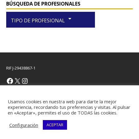
BÚSQUEDA DE PROFESIONALES
arrow_drop_down
TIPO DE PROFESIONAL
RIF J-29438867-1
Copyright © 2026 | Plantilla WordPress por
MH Themes
Usamos cookies en nuestra web para darte la mejor
experiencia, recordando tus preferencias y visitas. Al pulsar
en «Aceptar», permites el uso de TODAS las cookies.
Configuración
ACEPTAR