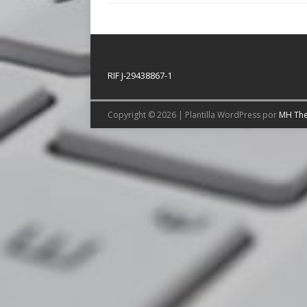
RIF J-29438867-1
Copyright © 2026 | Plantilla WordPress por
MH Th