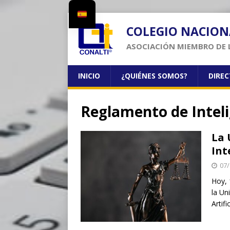
COLEGIO NACION
ASOCIACIÓN MIEMBRO DE 
INICIO
¿QUIÉNES SOMOS?
DIRE
Reglamento de Intelig
La 
Int
07/
Hoy, 
la Un
Artif