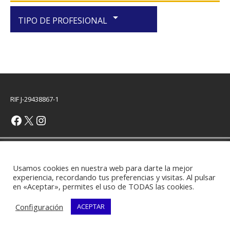
arrow_drop_down
TIPO DE PROFESIONAL
RIF J-29438867-1
Copyright © 2026 | Plantilla WordPress por
MH Themes
Usamos cookies en nuestra web para darte la mejor
experiencia, recordando tus preferencias y visitas. Al pulsar
en «Aceptar», permites el uso de TODAS las cookies.
Configuración
ACEPTAR