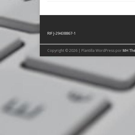
RIF J-29438867-1
Copyright © 2026 | Plantilla WordPress por
MH Th