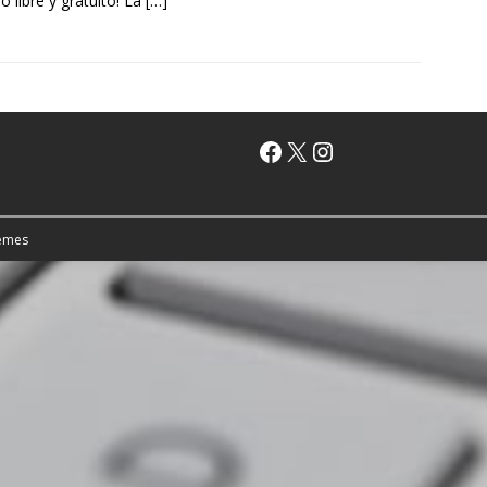
o libre y gratuito! La
[…]
emes