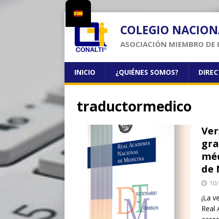
COLEGIO NACION
ASOCIACIÓN MIEMBRO DE 
INICIO
¿QUIÉNES SOMOS?
DIRE
traductormedico
Ver
gra
méd
de 
10/
¡La v
Real 