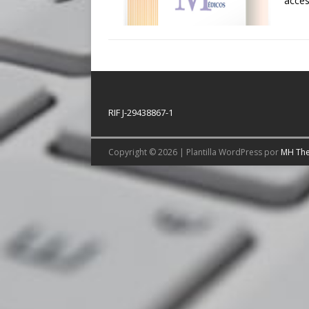
acces
RIF J-29438867-1
Copyright © 2026 | Plantilla WordPress por
MH Th