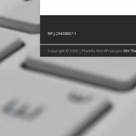
RIF J-29438867-1
Copyright © 2026 | Plantilla WordPress por
MH Th