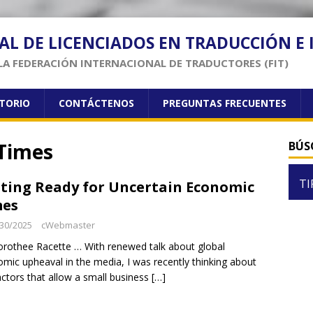
AL DE LICENCIADOS EN TRADUCCIÓN E
LA FEDERACIÓN INTERNACIONAL DE TRADUCTORES (FIT)
CTORIO
CONTÁCTENOS
PREGUNTAS FRECUENTES
Times
BÚS
TI
ting Ready for Uncertain Economic
mes
30/2025
cWebmaster
rothee Racette … With renewed talk about global
mic upheaval in the media, I was recently thinking about
actors that allow a small business
[…]