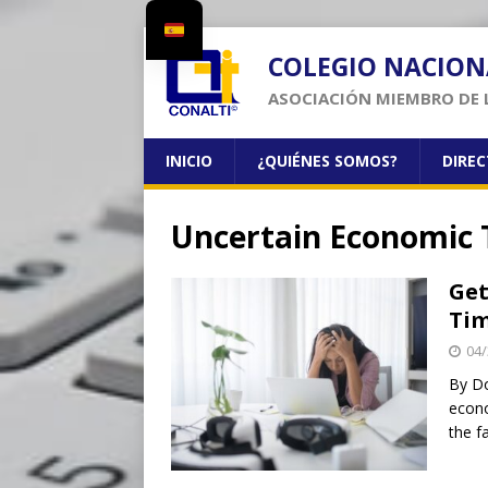
COLEGIO NACION
ASOCIACIÓN MIEMBRO DE 
INICIO
¿QUIÉNES SOMOS?
DIRE
Uncertain Economic 
Get
Ti
04/
By Do
econo
the f