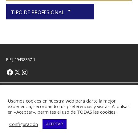
arrow_drop_down
TIPO DE PROFESIONAL
RIF J-29438867-1
Copyright © 2026 | Plantilla WordPress por
MH Themes
Usamos cookies en nuestra web para darte la mejor
experiencia, recordando tus preferencias y visitas. Al pulsar
en «Aceptar», permites el uso de TODAS las cookies.
Configuración
ACEPTAR