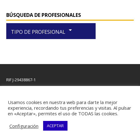
BÚSQUEDA DE PROFESIONALES
arrow_drop_down
TIPO DE PROFESIONAL
RIF J-29438867-1
Usamos cookies en nuestra web para darte la mejor
experiencia, recordando tus preferencias y visitas. Al pulsar
Copyright © 2026 | Plantilla WordPress por
MH Themes
en «Aceptar», permites el uso de TODAS las cookies.
Configuración
ACEPTAR