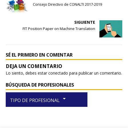
c
at
ar
Consejo Directivo de CONALTI 2017-2019
e
s
e
b
A
SIGUIENTE
o
p
FIT Position Paper on Machine Translation
o
p
k
SÉ EL PRIMERO EN COMENTAR
Lo siento, debes estar
conectado
para publicar un comentario.
BÚSQUEDA DE PROFESIONALES
arrow_drop_down
TIPO DE PROFESIONAL