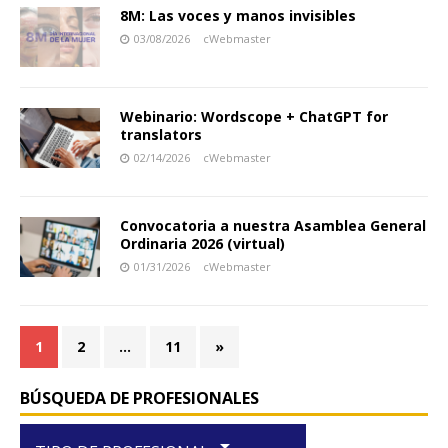
8M: Las voces y manos invisibles
03/08/2026
cWebmaster
Webinario: Wordscope + ChatGPT for
translators
02/14/2026
cWebmaster
Convocatoria a nuestra Asamblea General
Ordinaria 2026 (virtual)
01/31/2026
cWebmaster
1
2
…
11
»
BÚSQUEDA DE PROFESIONALES
arrow_drop_down