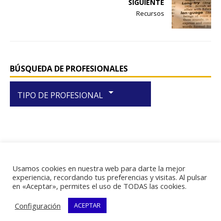
SIGUIENTE
b
A
Recursos
o
p
o
p
k
BÚSQUEDA DE PROFESIONALES
arrow_drop_down
TIPO DE PROFESIONAL
Usamos cookies en nuestra web para darte la mejor
RIF J-29438867-1
experiencia, recordando tus preferencias y visitas. Al pulsar
en «Aceptar», permites el uso de TODAS las cookies.
Configuración
ACEPTAR
Copyright © 2026 | Plantilla WordPress por
MH Themes