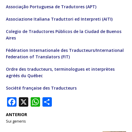
Associação Portuguesa de Tradutores (APT)
Associazione Italiana Traduttori ed Interpreti (AITI)
Colegio de Traductores Públicos de la Ciudad de Buenos
Aires
Fédération Internationale des Traducteurs/International
Federation of Translators (FIT)
Ordre des traducteurs, terminologues et interprètes
agréés du Québec
Société française des Traducteurs
F
X
W
S
a
h
h
ANTERIOR
c
at
ar
Sui generis
e
s
e