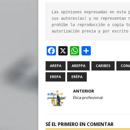
Las opiniones expresadas en esta p
sus autores(as) y no representan n
prohíbe la reproducción o copia to
autorización previa y por escrito
F
X
W
S
a
h
h
c
at
ar
AREPA
AREPPA
CARIBES
CONA
e
s
e
EREPA
ERÉPA
b
A
ANTERIOR
o
p
Ética profesional
o
p
k
SÉ EL PRIMERO EN COMENTAR