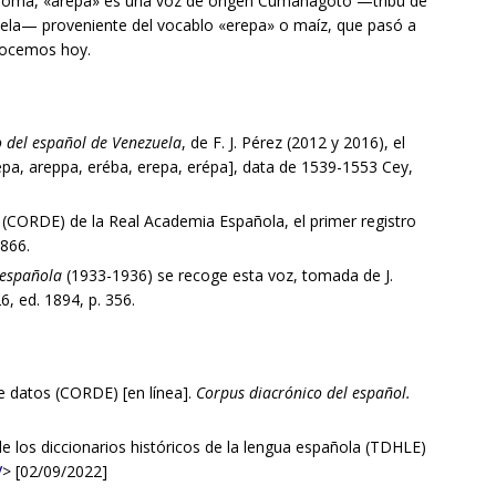
idioma, «arepa» es una voz de origen Cumanagoto —tribu de
zuela— proveniente del vocablo «erepa» o maíz, que pasó a
nocemos hoy.
o del español de Venezuela
, de F. J. Pérez (2012 y 2016), el
répa, areppa, eréba, erepa, erépa], data de 1539-1553 Cey,
(CORDE) de la Real Academia Española, el primer registro
1866.
 española
(1933-1936) se recoge esta voz, tomada de J.
 26, ed. 1894, p. 356.
atos (CORDE) [en línea].
Corpus diacrónico del español.
os diccionarios históricos de la lengua española (TDHLE)
/
> [02/09/2022]