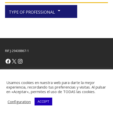
arrow_drop_down
TYPE OF PROFESSIONAL
RIF J-29438867-1
Copyright © 2026 | WordPress Theme by
MH Themes
Usamos cookies en nuestra web para darte la mejor
experiencia, recordando tus preferencias y visitas. Al pulsar
en «Aceptar», permites el uso de TODAS las cookies.
Configuration
ACCEPT