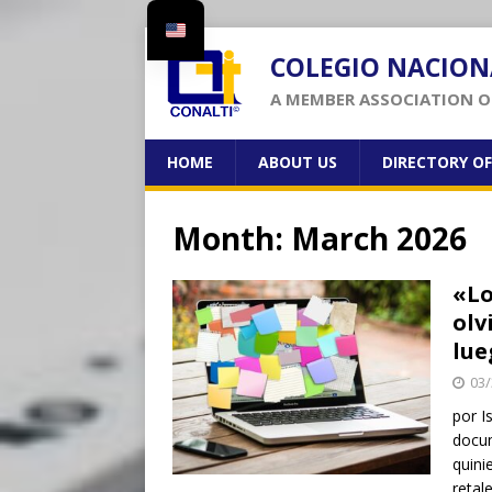
COLEGIO NACION
A MEMBER ASSOCIATION OF
HOME
ABOUT US
DIRECTORY O
Month:
March 2026
«Lo
olv
lue
03/
por I
docum
quini
retal