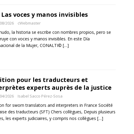
 Las voces y manos invisibles
08/2026
cWebmaster
udo, la historia se escribe con nombres propios, pero se
ruye con voces y manos invisibles. En este Día
nacional de la Mujer, CONALTI©
[…]
ition pour les traducteurs et
erprètes experts auprès de la justice
04/2026
Isabel Sacco Pérez-Sosa
ion for sworn translators and interpreters in France Société
aise des traducteurs (SFT) Chers collègues, Depuis plusieurs
s, les experts judiciaires, y compris nos collègues
[…]