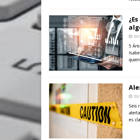
¿Es
alg
03/
5 Áre
Isabe
quie
Ale
03/
Seis 
alert
es cl