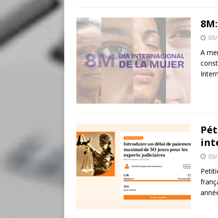
8M:
03/
A men
const
Inter
Pét
int
03/
Petit
franç
année