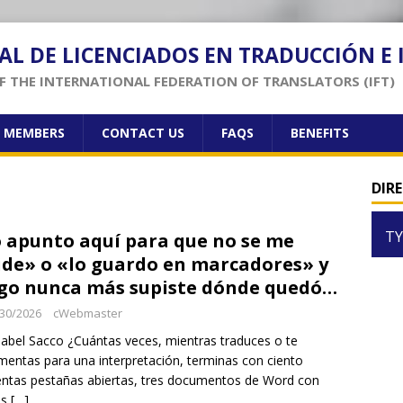
AL DE LICENCIADOS EN TRADUCCIÓN E
 THE INTERNATIONAL FEDERATION OF TRANSLATORS (IFT)
F MEMBERS
CONTACT US
FAQS
BENEFITS
DIR
TY
 apunto aquí para que no se me
ide» o «lo guardo en marcadores» y
go nunca más supiste dónde quedó…
30/2026
cWebmaster
sabel Sacco ¿Cuántas veces, mientras traduces o te
entas para una interpretación, terminas con ciento
entas pestañas abiertas, tres documentos de Word con
es
[…]