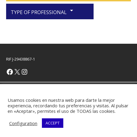
arrow_drop_down
TYPE OF PROFESSIONAL
RIF J-29438867-1
Copyright © 2026 | WordPress Theme by
MH Themes
Usamos cookies en nuestra web para darte la mejor
experiencia, recordando tus preferencias y visitas. Al pulsar
en «Aceptar», permites el uso de TODAS las cookies.
Configuration
ACCEPT