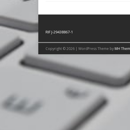
RIF J-29438867-1
Copyright © 2026 | WordPress Theme by
MH Them