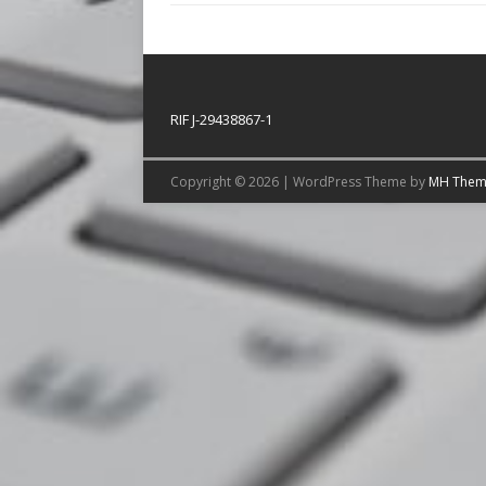
RIF J-29438867-1
Copyright © 2026 | WordPress Theme by
MH Them