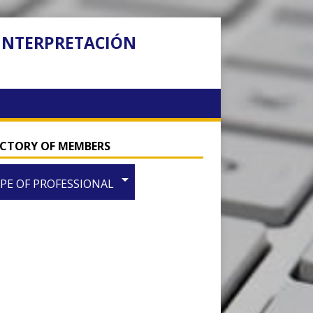
 INTERPRETACIÓN
ECTORY OF MEMBERS
arrow_drop_down
PE OF PROFESSIONAL