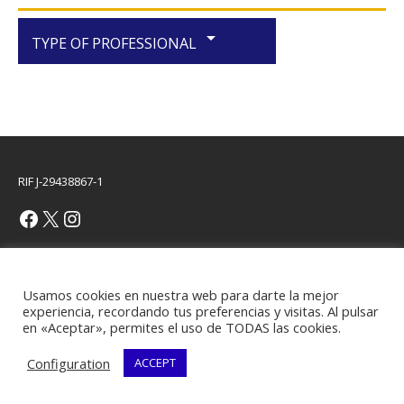
arrow_drop_down
TYPE OF PROFESSIONAL
RIF J-29438867-1
Copyright © 2026 | WordPress Theme by
MH Themes
Usamos cookies en nuestra web para darte la mejor
experiencia, recordando tus preferencias y visitas. Al pulsar
en «Aceptar», permites el uso de TODAS las cookies.
Configuration
ACCEPT