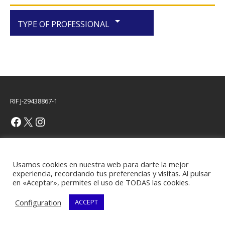
arrow_drop_down
TYPE OF PROFESSIONAL
RIF J-29438867-1
Copyright © 2026 | WordPress Theme by
MH Themes
Usamos cookies en nuestra web para darte la mejor
experiencia, recordando tus preferencias y visitas. Al pulsar
en «Aceptar», permites el uso de TODAS las cookies.
Configuration
ACCEPT