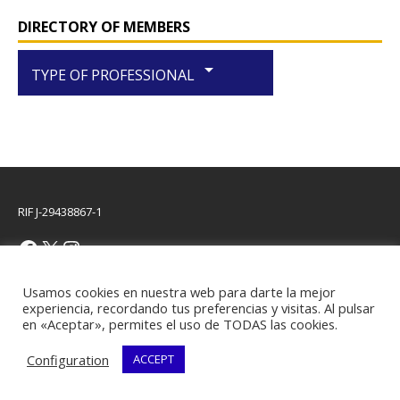
DIRECTORY OF MEMBERS
arrow_drop_down
TYPE OF PROFESSIONAL
RIF J-29438867-1
Usamos cookies en nuestra web para darte la mejor
Copyright © 2026 | WordPress Theme by
MH Themes
experiencia, recordando tus preferencias y visitas. Al pulsar
en «Aceptar», permites el uso de TODAS las cookies.
Configuration
ACCEPT