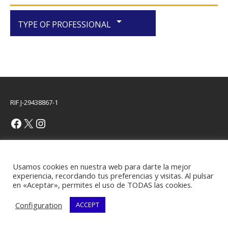
arrow_drop_down
TYPE OF PROFESSIONAL
RIF J-29438867-1
Copyright © 2026 | WordPress Theme by
MH Themes
Usamos cookies en nuestra web para darte la mejor
experiencia, recordando tus preferencias y visitas. Al pulsar
en «Aceptar», permites el uso de TODAS las cookies.
Configuration
ACCEPT