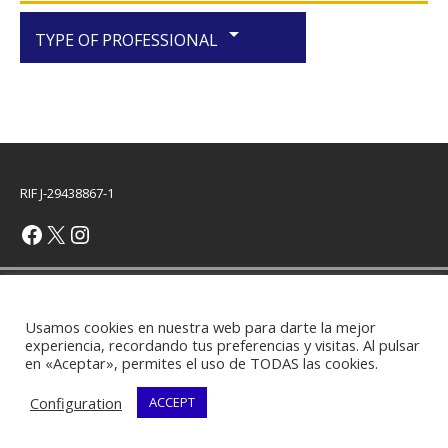
arrow_drop_down
TYPE OF PROFESSIONAL
RIF J-29438867-1
Copyright © 2026 | WordPress Theme by
MH Themes
Usamos cookies en nuestra web para darte la mejor
experiencia, recordando tus preferencias y visitas. Al pulsar
en «Aceptar», permites el uso de TODAS las cookies.
Configuration
ACCEPT