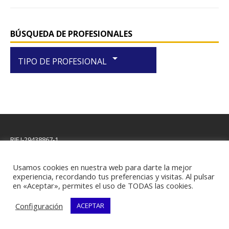
BÚSQUEDA DE PROFESIONALES
arrow_drop_down
TIPO DE PROFESIONAL
RIF J-29438867-1
Usamos cookies en nuestra web para darte la mejor
experiencia, recordando tus preferencias y visitas. Al pulsar
en «Aceptar», permites el uso de TODAS las cookies.
Copyright © 2026 | Plantilla WordPress por
MH Themes
Configuración
ACEPTAR