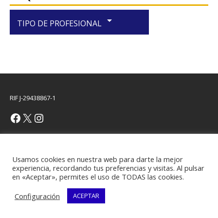
arrow_drop_down
TIPO DE PROFESIONAL
RIF J-29438867-1
Copyright © 2026 | Plantilla WordPress por
MH Themes
Usamos cookies en nuestra web para darte la mejor
experiencia, recordando tus preferencias y visitas. Al pulsar
en «Aceptar», permites el uso de TODAS las cookies.
Configuración
ACEPTAR