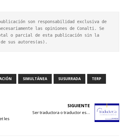
ublicación son responsabilidad exclusiva de 
ecesariamente las opiniones de Conalti. Se 
tal o parcial de esta publicación sin la 
 de sus autores(as).
ACIÓN
SIMULTÁNEA
SUSURRADA
TERP
SIGUIENTE
Ser traductora o traductor es…
et les