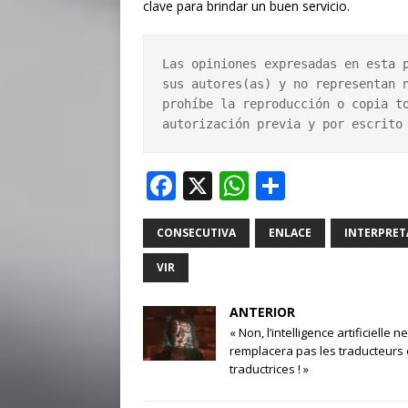
clave para brindar un buen servicio.
Las opiniones expresadas en esta p
sus autores(as) y no representan n
prohíbe la reproducción o copia to
autorización previa y por escrito
F
X
W
S
a
h
h
c
at
ar
CONSECUTIVA
ENLACE
INTERPRET
e
s
e
VIR
b
A
ANTERIOR
o
p
« Non, l’intelligence artificielle ne
o
p
remplacera pas les traducteurs 
traductrices ! »
k