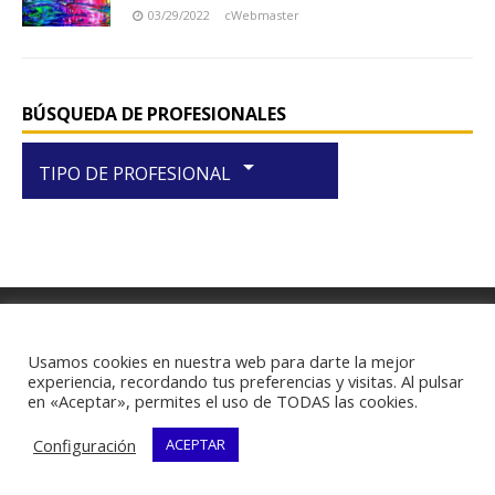
03/29/2022
cWebmaster
BÚSQUEDA DE PROFESIONALES
arrow_drop_down
TIPO DE PROFESIONAL
RIF J-29438867-1
Usamos cookies en nuestra web para darte la mejor
experiencia, recordando tus preferencias y visitas. Al pulsar
en «Aceptar», permites el uso de TODAS las cookies.
Configuración
ACEPTAR
Copyright © 2026 | Plantilla WordPress por
MH Themes