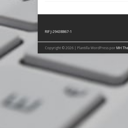
RIF J-29438867-1
Copyright © 2026 | Plantilla WordPress por
MH Th