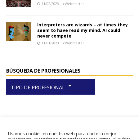
11/02/2023
cWebmaster
Interpreters are wizards – at times they
seem to have read my mind. AI could
never compete
11/01/2023
cWebmaster
BÚSQUEDA DE PROFESIONALES
arrow_drop_down
TIPO DE PROFESIONAL
Usamos cookies en nuestra web para darte la mejor
RIF J-29438867-1