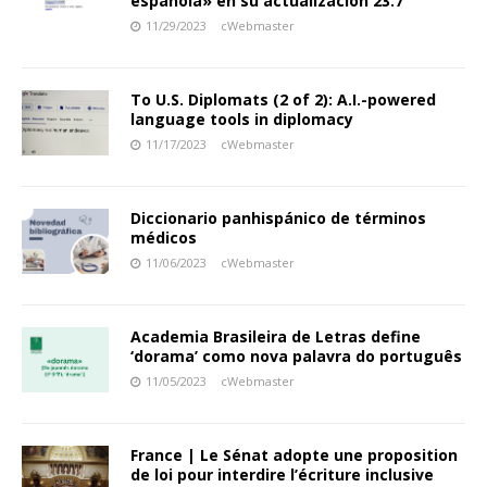
española» en su actualización 23.7
11/29/2023
cWebmaster
To U.S. Diplomats (2 of 2): A.I.-powered
language tools in diplomacy
11/17/2023
cWebmaster
Diccionario panhispánico de términos
médicos
11/06/2023
cWebmaster
Academia Brasileira de Letras define
‘dorama’ como nova palavra do português
11/05/2023
cWebmaster
France | Le Sénat adopte une proposition
de loi pour interdire l’écriture inclusive