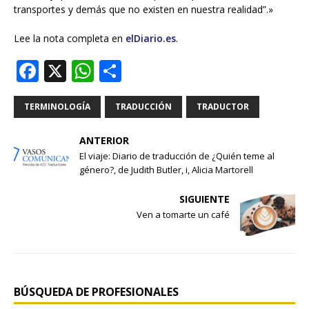
transportes y demás que no existen en nuestra realidad”.»
Lee la nota completa en
elDiario.es
.
F
X
W
S
a
h
h
c
at
ar
TERMINOLOGÍA
TRADUCCIÓN
TRADUCTOR
e
s
e
ANTERIOR
b
A
El viaje: Diario de traducción de ¿Quién teme al
género?, de Judith Butler, i, Alicia Martorell
o
p
o
p
SIGUIENTE
Ven a tomarte un café
k
BÚSQUEDA DE PROFESIONALES