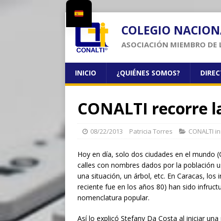
COLEGIO NACION
ASOCIACIÓN MIEMBRO DE 
INICIO
¿QUIÉNES SOMOS?
DIRE
CONALTI recorre l
08/22/2013
Patricia Torres
CONALTI i
Hoy en día, solo dos ciudades en el mundo (C
calles con nombres dados por la población u
una situación, un árbol, etc. En Caracas, lo
reciente fue en los años 80) han sido infruc
nomenclatura popular.
Así lo explicó Stefany Da Costa al iniciar un