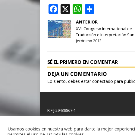
F
X
W
S
a
h
h
ANTERIOR
c
at
ar
XVII Congreso Internacional de
e
s
e
Traducción e Interpretación San
Jerónimo 2013
b
A
o
p
SÉ EL PRIMERO EN COMENTAR
o
p
k
Lo siento, debes estar
conectado
para publi
RIF J-29438867-1
Copyright © 2026 | Plantilla WordPress por
MH Th
Usamos cookies en nuestra web para darte la mejor experiencia,
permites el uso de TODAS las cookies.