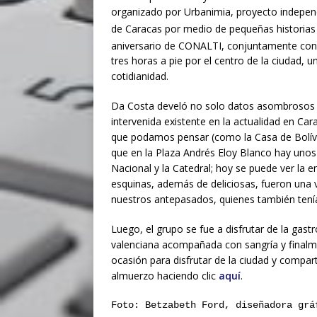
organizado por Urbanimia, proyecto independ
de Caracas por medio de pequeñas historias de
aniversario de CONALTI, conjuntamente con 
tres horas a pie por el centro de la ciudad, 
cotidianidad.
Da Costa develó no solo datos asombrosos —
intervenida existente en la actualidad en Ca
que podamos pensar (como la Casa de Bolív
que en la Plaza Andrés Eloy Blanco hay unos
Nacional y la Catedral; hoy se puede ver la
esquinas, además de deliciosas, fueron una
nuestros antepasados, quienes también ten
Luego, el grupo se fue a disfrutar de la gast
valenciana acompañada con sangría y final
ocasión para disfrutar de la ciudad y compart
almuerzo haciendo clic
aquí
.
Foto: Betzabeth Ford, diseñadora grá