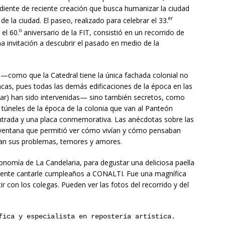
iente de reciente creación que busca humanizar la ciudad
er
 la ciudad. El paseo, realizado para celebrar el 33.
o
el 60.
aniversario de la FIT, consistió en un recorrido de
una invitación a descubrir el pasado en medio de la
como que la Catedral tiene la única fachada colonial no
racas, pues todas las demás edificaciones de la época en las
ar) han sido intervenidas— sino también secretos, como
 túneles de la época de la colonia que van al Panteón
 entrada y una placa conmemorativa. Las anécdotas sobre las
 ventana que permitió ver cómo vivían y cómo pensaban
ían sus problemas, temores y amores.
ronomía de La Candelaria, para degustar una deliciosa paella
mente cantarle cumpleaños a CONALTI. Fue una magnífica
ir con los colegas. Pueden ver las fotos del recorrido y del
fica y especialista en repostería artística.